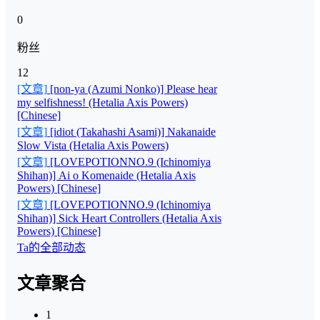
0
粉丝
12
[文章]
[non-ya (Azumi Nonko)] Please hear
my selfishness! (Hetalia Axis Powers)
[Chinese]
[文章]
[idiot (Takahashi Asami)] Nakanaide
Slow Vista (Hetalia Axis Powers)
[文章]
[LOVEPOTIONNO.9 (Ichinomiya
Shihan)] Ai o Komenaide (Hetalia Axis
Powers) [Chinese]
[文章]
[LOVEPOTIONNO.9 (Ichinomiya
Shihan)] Sick Heart Controllers (Hetalia Axis
Powers) [Chinese]
Ta的全部动态
文章聚合
1