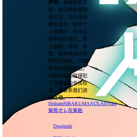
声明：
本站所有文
章，如无特殊说明
或标注，均为本站
原创发布。任何个
人或组织，在未征
得本站同意时，禁
止复制、盗用、采
集、发布本站内容
到任何网站、书籍
等各类媒体平台。
如若本站内容侵犯
了原著者的合法权
益，可联系我们进
行处理。
Hisbam
SIBAKUMAAULAIT
yaoi
柴熊オレ
灰柴飴
Doujinshi