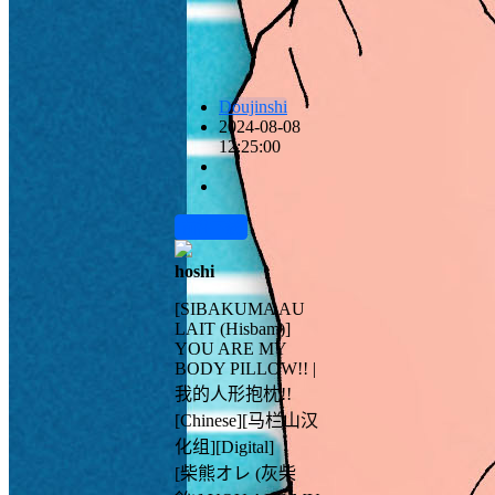
Doujinshi
2024-08-08
12:25:00
前往下载
hoshi
[SIBAKUMA AU
LAIT (Hisbam)]
YOU ARE MY
BODY PILLOW!! |
我的人形抱枕!!
[Chinese][马栏山汉
化组][Digital]
[柴熊オレ (灰柴