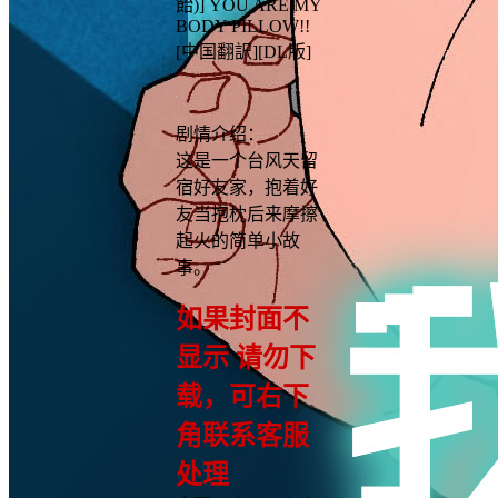
飴)] YOU ARE MY
BODY PILLOW!!
[中国翻訳][DL版]
剧情介绍：
这是一个台风天留
宿好友家，抱着好
友当抱枕后来摩擦
起火的简单小故
事。
如果封面不
显示 请勿下
载，可右下
角联系客服
处理