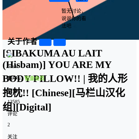
暂无讨论，
说说你的看
法吧
关于作者
关注
私信
[SIBAKUMA AU LAIT
(Hisbam)] YOU ARE MY
hoshi
BODY PILLOW!! | 我的人形
高中
lv3
铂金会员
抱枕!! [Chinese][马栏山汉化
文章
13585
组][Digital]
评论
2
关注