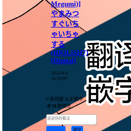
Megumi)]
やまみつ
すぐいち
ゃいちゃ
する
(IDOLiSH7)
[Digital]
2024-8-8
14:34:00
0 条回复
A
文章作
者
M
管理员
取消回复
提交