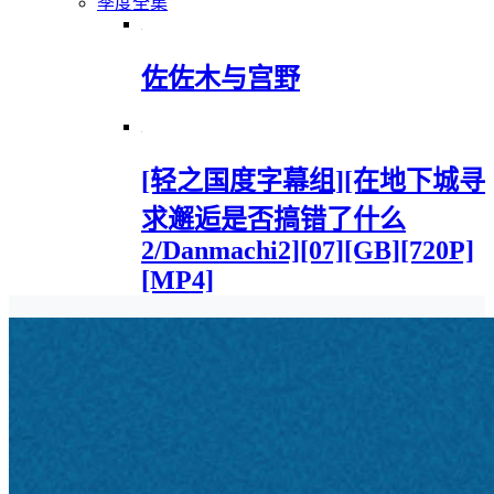
季度全集
佐佐木与宫野
[轻之国度字幕组][在地下城寻
求邂逅是否搞错了什么
2/Danmachi2][07][GB][720P]
[MP4]