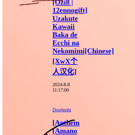
[Ozi8 |
12ennogift]
Uzakute
Kawaii
Baka de
Ecchi na
Nekomimi[Chinese]
[XwX个
人汉化]
2024-8-8
11:17:00
Doujinshi
[Anthem
(Amano