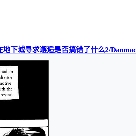
下城寻求邂逅是否搞错了什么2/Danmachi2][0