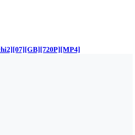
7][GB][720P][MP4]