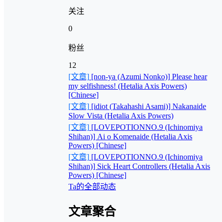
关注
0
粉丝
12
[文章]
[non-ya (Azumi Nonko)] Please hear
my selfishness! (Hetalia Axis Powers)
[Chinese]
[文章]
[idiot (Takahashi Asami)] Nakanaide
Slow Vista (Hetalia Axis Powers)
[文章]
[LOVEPOTIONNO.9 (Ichinomiya
Shihan)] Ai o Komenaide (Hetalia Axis
Powers) [Chinese]
[文章]
[LOVEPOTIONNO.9 (Ichinomiya
Shihan)] Sick Heart Controllers (Hetalia Axis
Powers) [Chinese]
Ta的全部动态
文章聚合