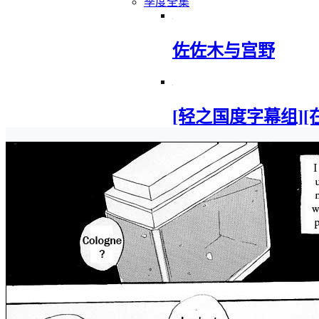
季度全集
佐佐木与宫野
[轻之国度字幕组][在地