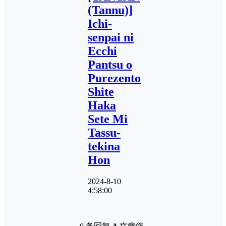
(Tannu)]
Ichi-
senpai ni
Ecchi
Pantsu o
Purezento
Shite
Haka
Sete Mi
Tassu-
tekina
Hon
2024-8-10
4:58:00