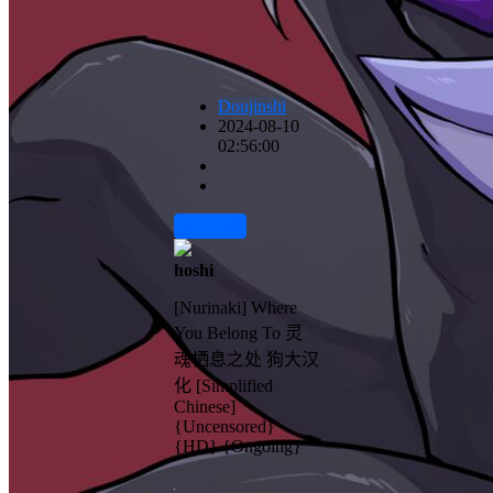
Doujinshi
2024-08-10
02:56:00
前往下载
hoshi
[Nurinaki] Where
You Belong To 灵
魂栖息之处 狗大汉
化 [Simplified
Chinese]
{Uncensored}
{HD} {Ongoing}