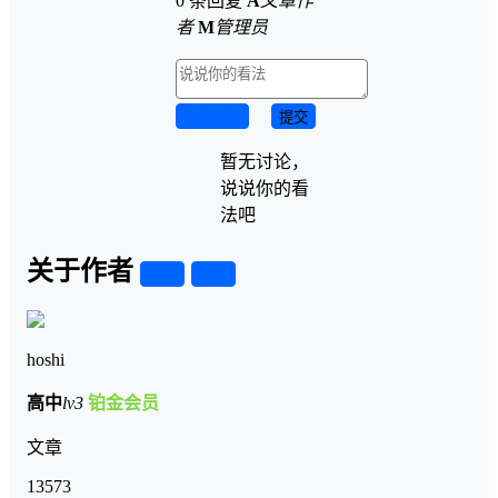
0 条回复
A
文章作
者
M
管理员
取消回复
提交
暂无讨论，
说说你的看
法吧
关于作者
关注
私信
hoshi
高中
lv3
铂金会员
文章
13573