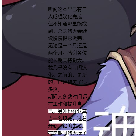
听闻这本早已有三
人成组汉化完成，
但不知道哪里能找
到。总之狗大会继
续慢慢把它做完，
无论是一个月还是
两个月。感谢各位
能长期支持狗大。
我几乎没有时间汉
化。之前的，更新
的，已经拖欠了很
多页。
期间大多数时间都
在工作和提升自
己，另外也在认真
当一名现充，过着
开心幸福的生活。
在这期间狗大玩了