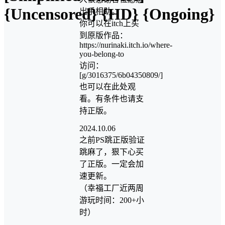
{Uncensored} {HD} {Ongoing}
出手相助。
你可以在itch上买
到原版作品：
https://nurinaki.itch.io/where-
you-belong-to
访问：
[g/3016375/6b04350809/]
也可以在此处观
看。有条件也请支
持正版。
2024.10.06
之前PS跳正版验证
跳麻了，狠下心买
了正版。一定会加
速更新。
（幸福工厂近两周
游玩时间：200+小
时）