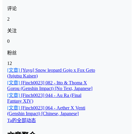
评论
2
关注
0
粉丝
12
[文章]
[Yuyu] Snow leopard Gojo x Fox Geto
(Jujutsu Kaisen)
[文章]
[Finch0023] 082 - Itto & Thoma X
Gorou (Genshin Impact) [No Text, Japanese]
[文章]
[Finch0023] 044 - Au Ra (Final
Fantasy XIV)
[文章]
[Finch0023] 064 - Aether X Venti
(Genshin Impact) [Chinese, Japanese]
Ta的全部动态