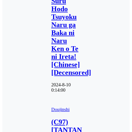
Suru
Hodo
Tsuyoku
Naru ga
Baka ni
Naru
Ken o Te
ni Ireta!
[Chinese]
[Decensored]
2024-8-10
0:14:00
Doujinshi
(C97)
[TANTAN