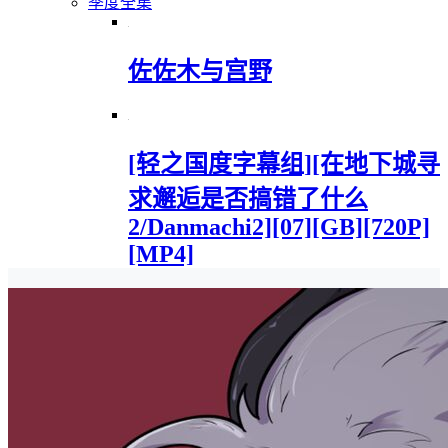
季度全集
佐佐木与宫野
[轻之国度字幕组][在地下城寻
求邂逅是否搞错了什么
2/Danmachi2][07][GB][720P]
[MP4]