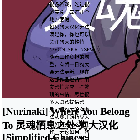
很多游戏，吃过很
多美食，去过几个
地方度假。
如果狗大汉化无法
满足你，你也可以
关注狗大的推特
@VON_SKR_NSFW。
随着工作负担的增
重，有朝一日狗大
会无法更新。现在
这部作品也请了朋
友帮忙完成一些繁
琐的事情。尽管很
多人愿意提供帮
[Nurinaki] Where You Belong
助，但狗大没有办
法从零开始指导人
To 灵魂栖息之处 狗大汉化
们如何完成这项工
作。无论如何，狗
[Simplified Chinese]
大很感谢各位愿意