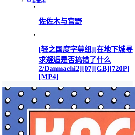
季度全集
佐佐木与宫野
[轻之国度字幕组][在地下城寻
求邂逅是否搞错了什么
2/Danmachi2][07][GB][720P]
[MP4]