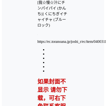
[我☆慢☆汁にチ
ンパイパイ (かん
ち)] くにちぎイチ
ャイチャ (ブルー
ロック)
https://ec.toranoana.jp/joshi_r/ec/item/04003
如果封面不
显示 请勿下
载，可右下