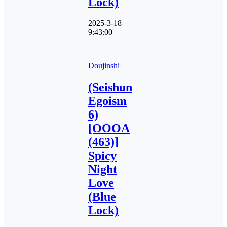
Lock)
2025-3-18
9:43:00
Doujinshi
(Seishun
Egoism
6)
[OOOA
(463)]
Spicy
Night
Love
(Blue
Lock)