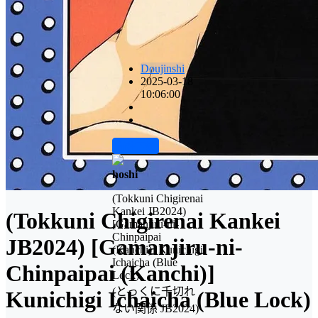
Doujinshi
2025-03-18
10:06:00
前往下载
hoshi
(Tokkuni Chigirenai
Kankei JB2024)
(Tokkuni Chigirenai Kankei
[Gamanjiru-ni-
Chinpaipai
JB2024) [Gamanjiru-ni-
(Kanchi)] Kunichigi
Ichaicha (Blue
Chinpaipai (Kanchi)]
Lock)
(とっくに千切れ
Kunichigi Ichaicha (Blue Lock)
ない関係 JB2024)