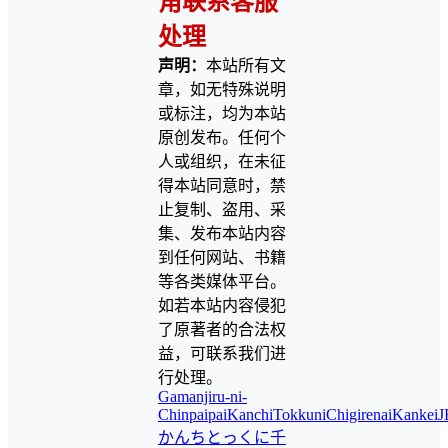
角联系客服
处理
声明：
本站所有文
章，如无特殊说明
或标注，均为本站
原创发布。任何个
人或组织，在未征
得本站同意时，禁
止复制、盗用、采
集、发布本站内容
到任何网站、书籍
等各类媒体平台。
如若本站内容侵犯
了原著者的合法权
益，可联系我们进
行处理。
Gamanjiru-ni-
Chinpaipai
Kanchi
TokkuniChigirenaiKankei
かんち
とっくに千