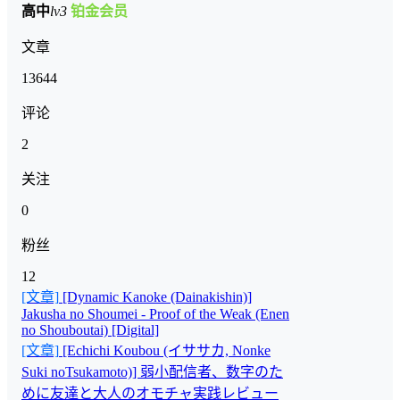
高中
lv3
铂金会员
文章
13644
评论
2
关注
0
粉丝
12
[文章]
[Dynamic Kanoke (Dainakishin)]
Jakusha no Shoumei - Proof of the Weak (Enen
no Shouboutai) [Digital]
[文章]
[Echichi Koubou (イササカ, Nonke
Suki noTsukamoto)] 弱小配信者、数字のた
めに友達と大人のオモチャ実践レビュー