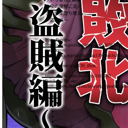
の泉の魔物に凌○
され快楽堕ち敗北
～盗賊編～
Pixiv Preview:
https://www.pixiv.net/artworks/126563291
Bluesky:
https://bsky.app/profile/ryuu139souichi.bsky.s
Twitter:
https://x.com/ryuu139_illust
Pixiv:
https://www.pixiv.net/users/2411985
Purchase- DLsite:
https://www.dlsite.com/bl/work/=/product_i