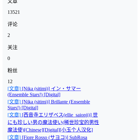
文章
13521
评论
2
关注
0
粉丝
12
[文章]
[Nika (sitimi)] イン・サマー
(Ensemble Stars!) [Digital]
[文章]
[Nika (sitimi)] Brillante (Ensemble
Stars!) [Digital]
[文章]
[西音寺エリザベス(ellie_saionji)] 世
にも珍しい男の魔法使い(稀世珍宝的男性
魔法使)[Chinese][Digital][小玉个人汉化]
[文章]
[Fiore Rosso (サヨコ)] SubRosa