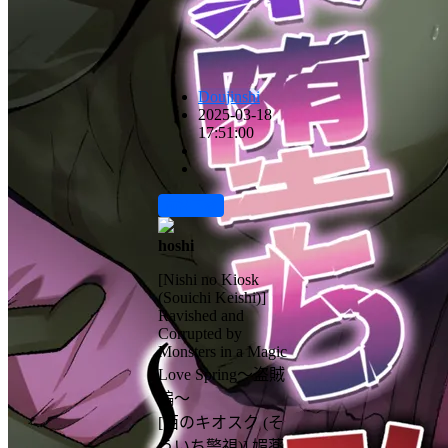
Doujinshi
2025-03-18
17:51:00
前往下载
hoshi
[Nishi no Kiosk
(Souichi Keishi)]
Ravished and
Corrupted by
Monsters in a Magic
Love Spring～盗賊
編～
[西のキオスク (そ
ういち警視)] 媚薬