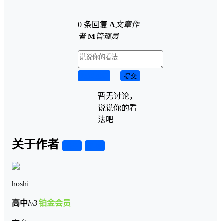
0 条回复
A
文章作
者
M
管理员
取消回复
提交
暂无讨论，
说说你的看
法吧
关于作者
关注
私信
hoshi
高中
lv3
铂金会员