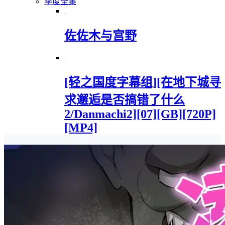
季度全集
佐佐木与宫野
[轻之国度字幕组][在地下城寻
求邂逅是否搞错了什么
2/Danmachi2][07][GB][720P]
[MP4]