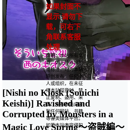
如果封面不
显示 请勿下
载，可右下
角联系客服
处理
声明：
本站所有文
章，如无特殊说明
或标注，均为本站
原创发布。任何个
人或组织，在未征
[Nishi no Kiosk (Souichi
得本站同意时，禁
止复制、盗用、采
Keishi)] Ravished and
集、发布本站内容
到任何网站、书籍
Corrupted by Monsters in a
等各类媒体平台。
Magic Love Spring～盗賊編～
如若本站内容侵犯