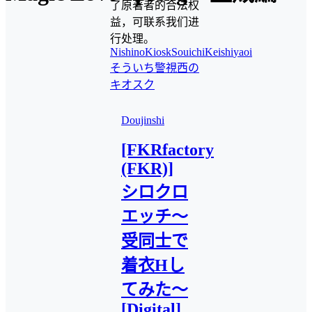
了原著者的合法权
益，可联系我们进
行处理。
NishinoKiosk
SouichiKeishi
yaoi
そういち警視
西の
キオスク
Doujinshi
[FKRfactory
(FKR)]
シロクロ
エッチ～
受同士で
着衣Hし
てみた～
[Digital]