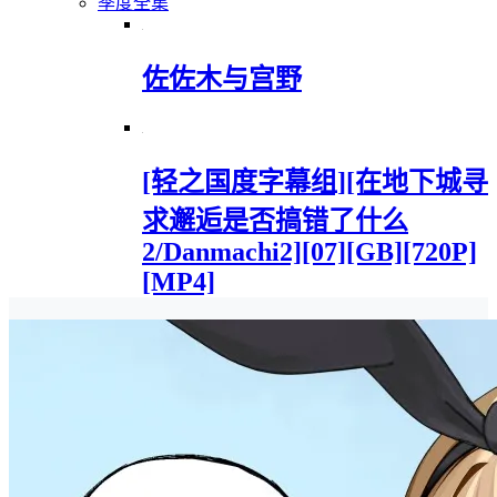
季度全集
佐佐木与宫野
[轻之国度字幕组][在地下城寻
求邂逅是否搞错了什么
2/Danmachi2][07][GB][720P]
[MP4]