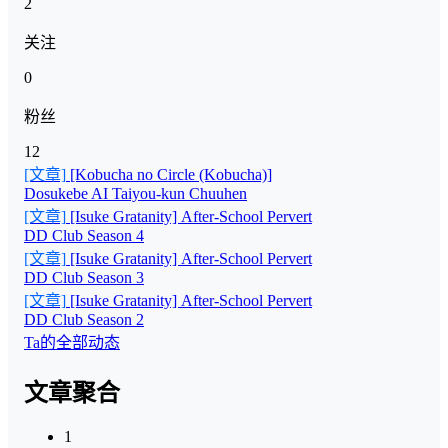
2
关注
0
粉丝
12
[文章]
[Kobucha no Circle (Kobucha)]
Dosukebe AI Taiyou-kun Chuuhen
[文章]
[Isuke Gratanity] After-School Pervert
DD Club Season 4
[文章]
[Isuke Gratanity] After-School Pervert
DD Club Season 3
[文章]
[Isuke Gratanity] After-School Pervert
DD Club Season 2
Ta的全部动态
文章聚合
1