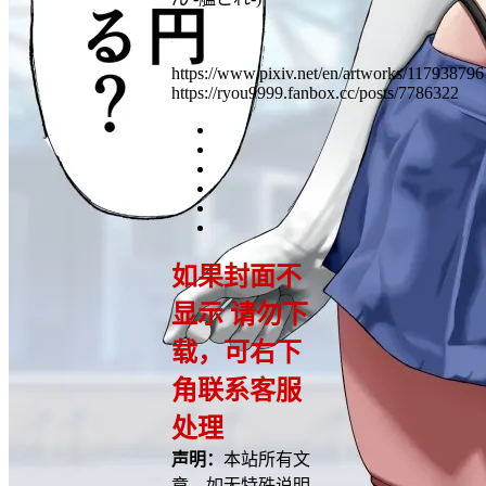
https://www.pixiv.net/en/artworks/117938796
https://ryou9999.fanbox.cc/posts/7786322
如果封面不
显示 请勿下
载，可右下
角联系客服
处理
声明：
本站所有文
章，如无特殊说明