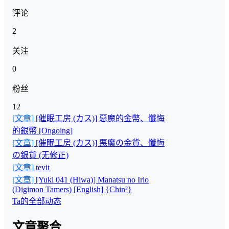
评论
2
关注
0
粉丝
12
[文章]
[催眠工房 (カス)] 惡魔的金幣、懺悔
的銀幣 [Ongoing]
[文章]
[催眠工房 (カス)] 悪魔の金貨、懺悔
の銀貨 (无修正)
[文章]
tevit
[文章]
[Yuki 041 (Hiwa)] Manatsu no Irio
(Digimon Tamers) [English] {Chin²}
Ta的全部动态
文章聚合