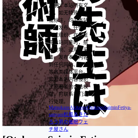
声明：
本站所有文
章，如无特殊说明
或标注，均为本站
原创发布。任何个
人或组织，在未征
得本站同意时，禁
止复制、盗用、采
集、发布本站内容
到任何网站、书籍
等各类媒体平台。
如若本站内容侵犯
了原著者的合法权
益，可联系我们进
行处理。
MatsukazeAkitarou
OtokonoSaiminFetiya-
san
yaoi
松風あきた
ろう
男の催眠フェ
チ屋さん