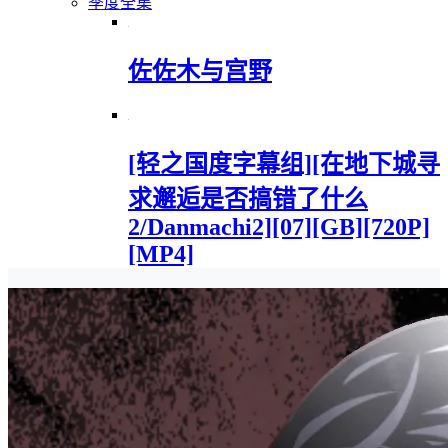
季度全集
佐佐木与宫野
[轻之国度字幕组][在地下城寻
求邂逅是否搞错了什么
2/Danmachi2][07][GB][720P]
[MP4]