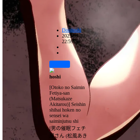
Doujinshi
2025-03-20
22:59:00
前往下载
hoshi
[Otoko no Saimin
Fetiya-san
(Matsukaze
Akitarou)] Seishin
shihai hoken no
sensei wa
saiminjutsu shi
[男の催眠フェチ
屋さん (松風あき