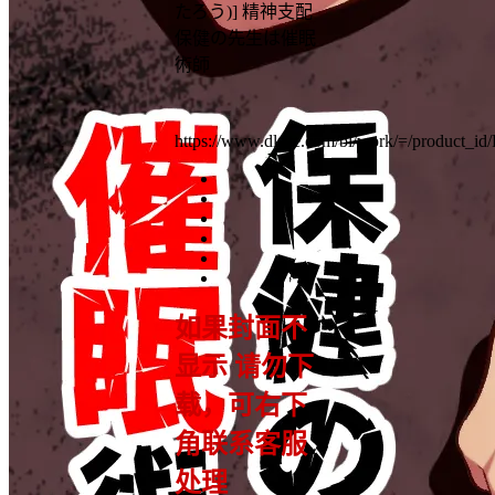
たろう)] 精神支配
保健の先生は催眠
術師
https://www.dlsite.com/bl/work/=/product_i
如果封面不
显示 请勿下
载，可右下
角联系客服
处理