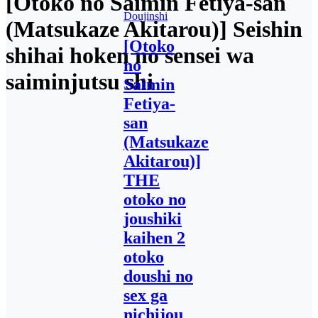
[Otoko no Saimin Fetiya-san
Doujinshi
(Matsukaze Akitarou)] Seishin
[Otoko
shihai hoken no sensei wa
no
saiminjutsu shi
Saimin
Fetiya-
san
(Matsukaze
Akitarou)]
THE
otoko no
joushiki
kaihen 2
otoko
doushi no
sex ga
nichijou