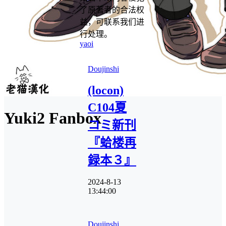
了原著者的合法权
益，可联系我们进
行处理。
yaoi
Doujinshi
(locon)
C104夏
Yuki2 Fanbox
コミ新刊
『蛤楼再
録本３』
2024-8-13
13:44:00
Doujinshi