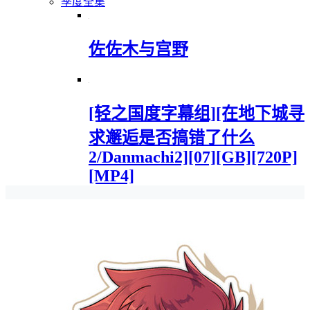
季度全集
佐佐木与宫野
[轻之国度字幕组][在地下城寻
求邂逅是否搞错了什么
2/Danmachi2][07][GB][720P]
[MP4]