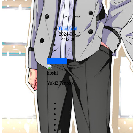
Doujinshi
2024-08-13
14:42:00
前往下载
hoshi
Yuki2 Fanbox