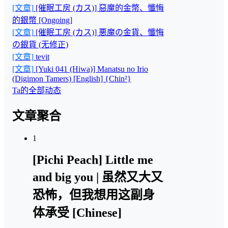
[文章]
[催眠工房 (カス)] 惡魔的金幣、懺悔
的銀幣 [Ongoing]
[文章]
[催眠工房 (カス)] 悪魔の金貨、懺悔
の銀貨 (无修正)
[文章]
tevit
[文章]
[Yuki 041 (Hiwa)] Manatsu no Irio
(Digimon Tamers) [English] {Chin²}
Ta的全部动态
文章聚合
1
[Pichi Peach] Little me
and big you | 虽然又大又
恐怖，但我想用这副身
体承受 [Chinese]