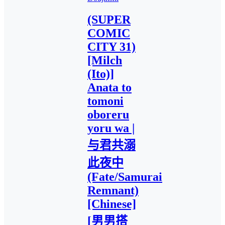
(SUPER
COMIC
CITY 31)
[Milch
(Ito)]
Anata to
tomoni
oboreru
yoru wa |
与君共溺
此夜中
(Fate/Samurai
Remnant)
[Chinese]
[男男搭