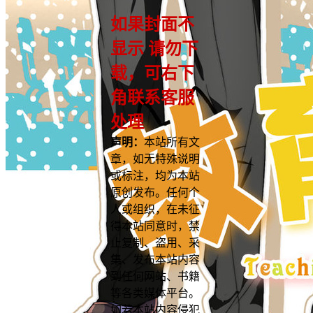
如果封面不
显示 请勿下
载，可右下
角联系客服
处理
声明：
本站所有文
章，如无特殊说明
或标注，均为本站
原创发布。任何个
人或组织，在未征
得本站同意时，禁
止复制、盗用、采
集、发布本站内容
到任何网站、书籍
等各类媒体平台。
如若本站内容侵犯