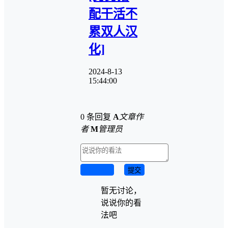
配干活不
累双人汉
化]
2024-8-13
15:44:00
0 条回复
A
文章作
者
M
管理员
取消回复
提交
暂无讨论，
说说你的看
法吧