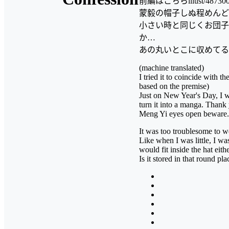
前編はこちらillust/487300
蒙毅の帽子しぬ程めんど
小さい時と同じくお団子
か…
あの丸いとこに収めてる
(machine translated)
I tried it to coincide with 
based on the premise)
Just on New Year's Day, I w
turn it into a manga. Thank 
Meng Yi eyes open beware.
It was too troublesome to we
Like when I was little, I wa
would fit inside the hat eith
Is it stored in that round pl