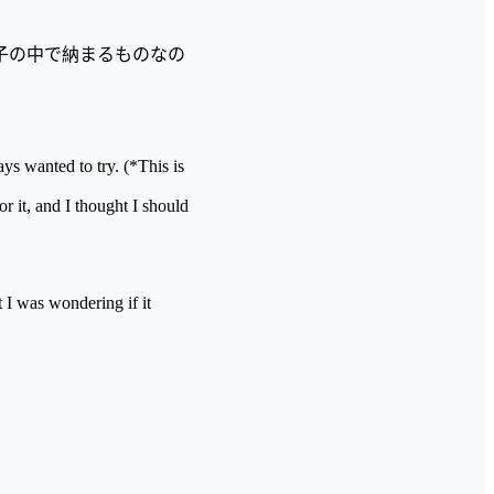
子の中で納まるものなの
ays wanted to try. (*This is
 it, and I thought I should
t I was wondering if it