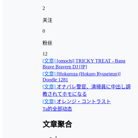
2
关注
0
粉丝
12
[文章]
[omochi] TRICKY TREAT - Bang
Brave Bravern DJ [JP]
[文章]
[Hokuroza (Hokuro Ryuseigun)]
Doodle 1281
[文章]
オナバレ警官、清掃員に中出し調
教されてホモになる
[文章]
オレンジ・コントラスト
Ta的全部动态
文章聚合
1