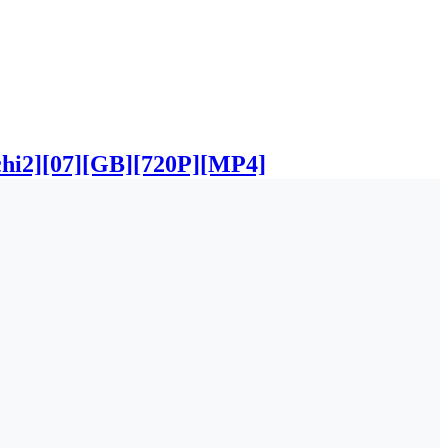
7][GB][720P][MP4]