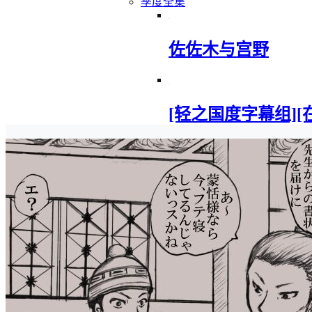
季度全集
佐佐木与宫野
[轻之国度字幕组][在地