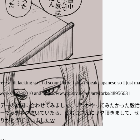
e a bit lacking so I I'd scour Pixiv. I don't speak Japanese so I just mac
rtworks/48730010 and https://www.pixiv.net/en/artworks/48956631
デーの期間に合わせてみました、いつかやってみたかった毅恬
ーで妄想ネタ呟いていたら、つむじさんにリク頂きまして、せ
りがとうございましたｗ