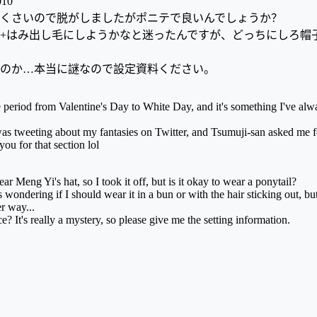
10
くさいので脱がしましたがポニテで良いんでしょうか？
+はみ出し毛にしようかなと迷ったんですが、どっちにしろ帽
のか…本当に謎なので設定資料ください。
the period from Valentine's Day to White Day, and it's something I've alw
as tweeting about my fantasies on Twitter, and Tsumuji-san asked me for
you for that section lol
ar Meng Yi's hat, so I took it off, but is it okay to wear a ponytail?
s wondering if I should wear it in a bun or with the hair sticking out, bu
er way...
ace? It's really a mystery, so please give me the setting information.