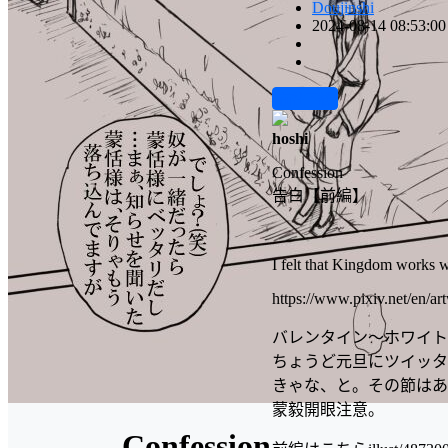
Doujinshi
2024-08-14 08:53:00
前往下载
hoshi
Confession
告白【前編】
I felt that Kingdom works wer
https://www.pixiv.net/en/a
バレンタイン～ホワイト
ちょうど元旦にツイッタ
きゃな、と。その節はあ
蒙毅開眼注意。
Confession