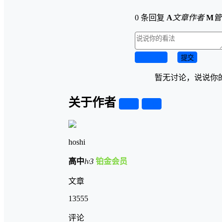
0 条回复
A
文章作者
M
管
取消回复
提交
暂无讨论，说说你
关于作者
关注
私信
hoshi
高中
lv3
铂金会员
文章
13555
评论