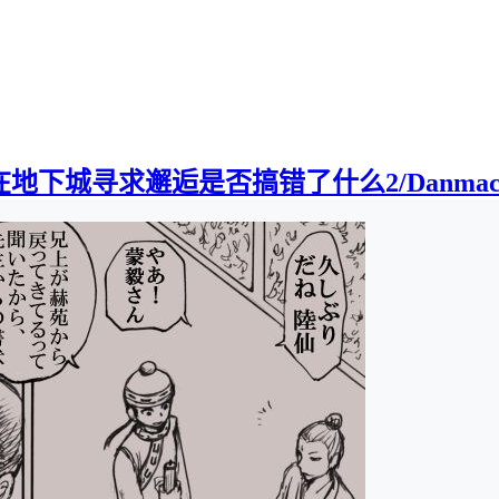
下城寻求邂逅是否搞错了什么2/Danmachi2][0