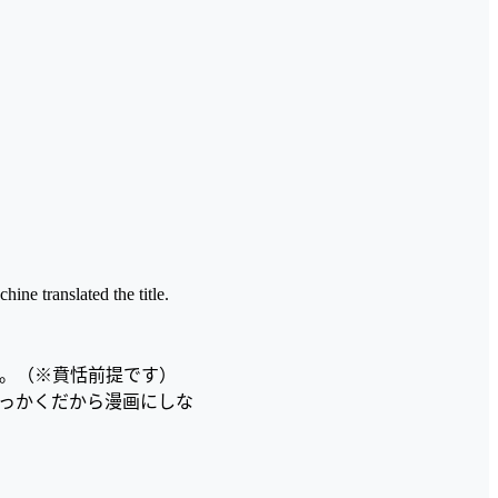
hine translated the title.
。（※賁恬前提です）
っかくだから漫画にしな