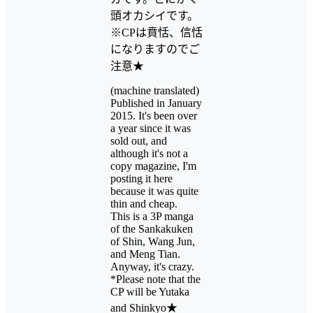
頭オカシイです。
※CPは賁恬、信恬
になりますのでご
注意★
(machine translated)
Published in January
2015. It's been over
a year since it was
sold out, and
although it's not a
copy magazine, I'm
posting it here
because it was quite
thin and cheap.
This is a 3P manga
of the Sankakuken
of Shin, Wang Jun,
and Meng Tian.
Anyway, it's crazy.
*Please note that the
CP will be Yutaka
and Shinkyo★