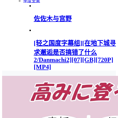
季度全集
佐佐木与宫野
[轻之国度字幕组][在地下城寻
求邂逅是否搞错了什么
2/Danmachi2][07][GB][720P]
[MP4]