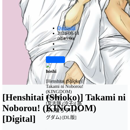
Doujinshi
2024-08-14
08:45:00
前往下载
hoshi
[Henshitai (Shioko)]
Takami ni Noborou!
(KINGDOM)
[Henshitai (Shioko)] Takami ni
[Digital]
[変志隊 (汐子)] 高
Noborou! (KINGDOM)
みに登ろう! (キン
[Digital]
グダム) [DL版]