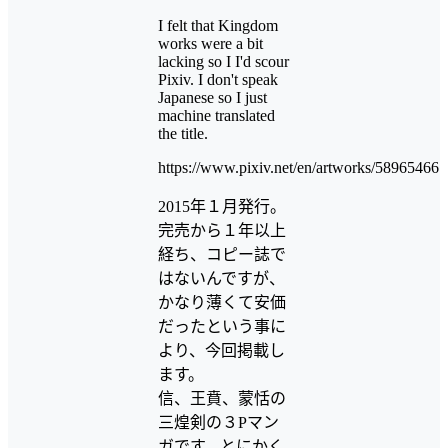
I felt that Kingdom
works were a bit
lacking so I I'd scour
Pixiv. I don't speak
Japanese so I just
machine translated
the title.
https://www.pixiv.net/en/artworks/58965466
2015年１月発行。
完売から１年以上
経ち、コピー誌で
はないんですが、
かなり薄くて安価
だったという事に
より、今回掲載し
ます。
信、王賁、蒙恬の
三煌剣の３Pマン
ガです。とにかく