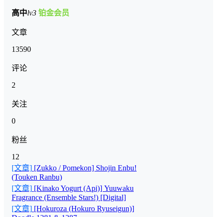
高中
lv3
铂金会员
文章
13590
评论
2
关注
0
粉丝
12
[文章]
[Zukko / Pomekon] Shojin Enbu!
(Touken Ranbu)
[文章]
[Kinako Yogurt (Api)] Yuuwaku
Fragrance (Ensemble Stars!) [Digital]
[文章]
[Hokuroza (Hokuro Ryuseigun)]