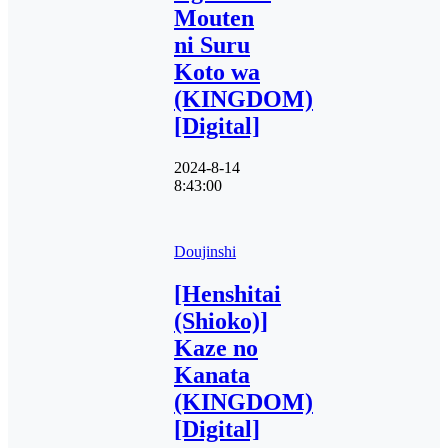
Mouten
ni Suru
Koto wa
(KINGDOM)
[Digital]
2024-8-14
8:43:00
Doujinshi
[Henshitai
(Shioko)]
Kaze no
Kanata
(KINGDOM)
[Digital]