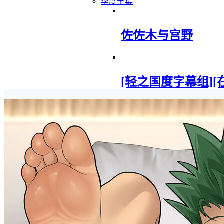
季度全集
佐佐木与宫野
[轻之国度字幕组][在地