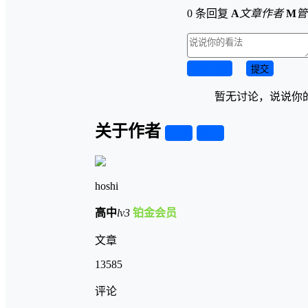
0 条回复
A
文章作者
M
管
取消回复
提交
暂无讨论，说说你
关于作者
关注
私信
hoshi
高中
lv3
铂金会员
文章
13585
评论