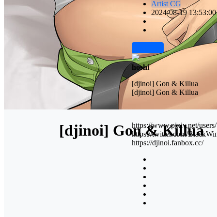
Artist CG
2024-08-19 13:53:00
前往下载
hoshi
[djinoi] Gon & Killua
[djinoi] Gon & Killua
https://www.pixiv.net/user
[djinoi] Gon & Killua
https://twitter.com/BlackW
https://djinoi.fanbox.cc/