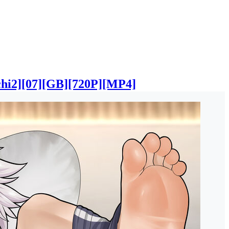
7][GB][720P][MP4]