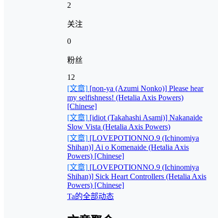
2
关注
0
粉丝
12
[文章]
[non-ya (Azumi Nonko)] Please hear
my selfishness! (Hetalia Axis Powers)
[Chinese]
[文章]
[idiot (Takahashi Asami)] Nakanaide
Slow Vista (Hetalia Axis Powers)
[文章]
[LOVEPOTIONNO.9 (Ichinomiya
Shihan)] Ai o Komenaide (Hetalia Axis
Powers) [Chinese]
[文章]
[LOVEPOTIONNO.9 (Ichinomiya
Shihan)] Sick Heart Controllers (Hetalia Axis
Powers) [Chinese]
Ta的全部动态