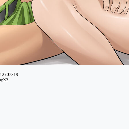
s/12707319
ingZ3