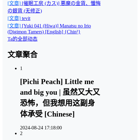
[文章]
[催眠工房 (カス)] 悪魔の金貨、懺悔
の銀貨 (无修正)
[文章]
tevit
[文章]
[Yuki 041 (Hiwa)] Manatsu no Irio
(Digimon Tamers) [English] {Chin²}
Ta的全部动态
文章聚合
1
[Pichi Peach] Little me
and big you | 虽然又大又
恐怖，但我想用这副身
体承受 [Chinese]
2024-08-24 17:18:00
2