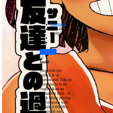
Doujinshi
2024-08-20
02:00:00
前往下载
hoshi
[fingerbib (no
name)] Ie ni
Daremoinai Toki no
Tomodachi to no
Sugoshikata ga
Manaberu Hon - A
book about playing
lots of sports with
friends (OMORI)
[fingerbib (no