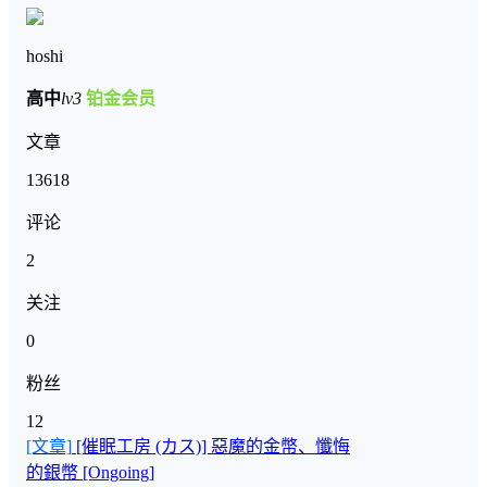
hoshi
高中
lv3
铂金会员
文章
13618
评论
2
关注
0
粉丝
12
[文章]
[催眠工房 (カス)] 惡魔的金幣、懺悔
的銀幣 [Ongoing]