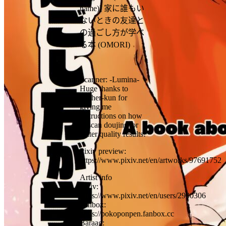
name)] 家に誰もい
ないときの友達と
の過ごし方が学べ
る本 (OMORI)
Scanner: -Lumina-
Huge thanks to
Cipher-kun for
giving me
instructions on how
to scan doujins for
better quality results!
Pixiv preview:
https://www.pixiv.net/en/artworks/97691752
Artist info
Pixiv:
https://www.pixiv.net/en/users/2900306
Fanbox:
https://pokoponpen.fanbox.cc
Baraag: