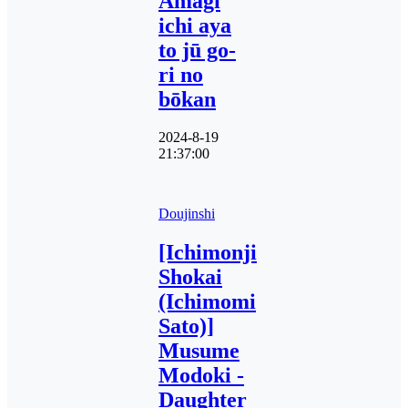
Amagi
ichi aya
to jū go-
ri no
bōkan
2024-8-19
21:37:00
Doujinshi
[Ichimonji
Shokai
(Ichimomi
Sato)]
Musume
Modoki -
Daughter