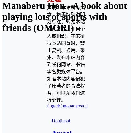
Manaberu Hon - A book about
声明：
本站所有文
playing lots of sports with
章，如无特殊说明
或标注，均为本站
friends (OMORI)
原创发布。任何个
人或组织，在未征
得本站同意时，禁
止复制、盗用、采
集、发布本站内容
到任何网站、书籍
等各类媒体平台。
如若本站内容侵犯
了原著者的合法权
益，可联系我们进
行处理。
fingerbib
noname
yaoi
Doujinshi