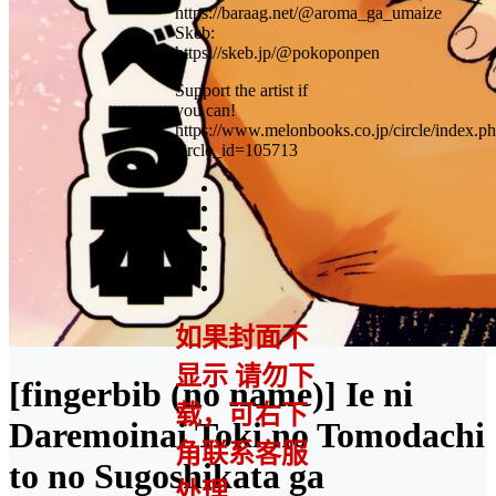
https://baraag.net/@aroma_ga_umaize
Skeb:
https://skeb.jp/@pokoponpen
Support the artist if
you can!
https://www.melonbooks.co.jp/circle/index.p
circle_id=105713
如果封面不
显示 请勿下
[fingerbib (no name)] Ie ni
载，可右下
Daremoinai Toki no Tomodachi
角联系客服
to no Sugoshikata ga
处理