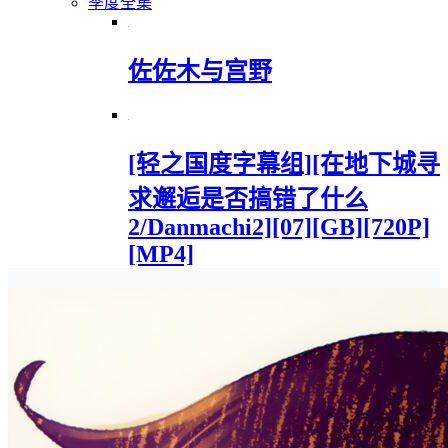
季度全集
佐佐木与宫野
[轻之国度字幕组][在地下城寻
求邂逅是否搞错了什么
2/Danmachi2][07][GB][720P]
[MP4]