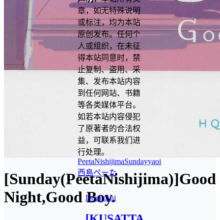
章，如无特殊说明
或标注，均为本站
原创发布。任何个
人或组织，在未征
得本站同意时，禁
止复制、盗用、采
集、发布本站内容
到任何网站、书籍
等各类媒体平台。
如若本站内容侵犯
了原著者的合法权
益，可联系我们进
行处理。
PeetaNishijima
Sunday
yaoi
西島ペーた
[Sunday(PeetaNishijima)]Good
Night,Good Boy.
Doujinshi
[KUSATTA