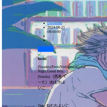
Doujinshi
2024-08-21
08:00:00
前往下载
hoshi
[Sunday(PeetaNishijima)]Good
Night,Good Boy.
[Sunday（西島ペ
ーた）]ねむれよ
いこ
Title: ねむれよいこ