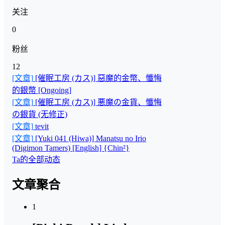
关注
0
粉丝
12
[文章]
[催眠工房 (カス)] 惡魔的金幣、懺悔
的銀幣 [Ongoing]
[文章]
[催眠工房 (カス)] 悪魔の金貨、懺悔
の銀貨 (无修正)
[文章]
tevit
[文章]
[Yuki 041 (Hiwa)] Manatsu no Irio
(Digimon Tamers) [English] {Chin²}
Ta的全部动态
文章聚合
1