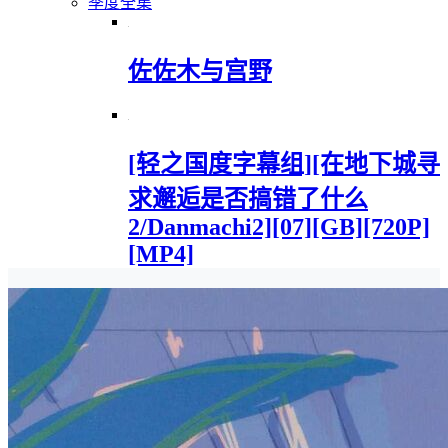
季度全集
佐佐木与宫野
[轻之国度字幕组][在地下城寻
求邂逅是否搞错了什么
2/Danmachi2][07][GB][720P]
[MP4]