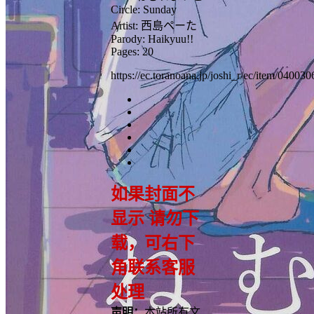
Circle: Sunday
Artist: 西島ペーた
Parody: Haikyuu!!
Pages: 20
https://ec.toranoana.jp/joshi_r/ec/item/04003
如果封面不
显示 请勿下
载，可右下
角联系客服
处理
声明：
本站所有文