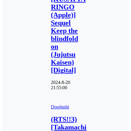
RINGO
(Apple)]
Sequel
Keep the
blindfold
on
(Jujutsu
Kaisen)
[Digital]
2024-8-20
21:55:00
Doujinshi
(RTS!!3)
[Takamachi