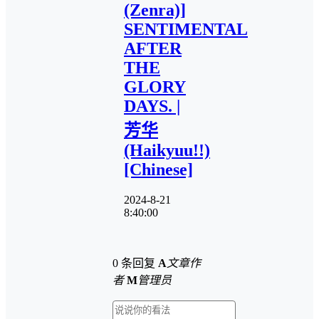
(Zenra)]
SENTIMENTAL
AFTER
THE
GLORY
DAYS. |
芳华
(Haikyuu!!)
[Chinese]
2024-8-21
8:40:00
0 条回复
A
文章作
者
M
管理员