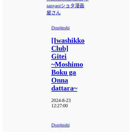
san
yaoi
ショタ漫画
屋さん
Doujinshi
[Iwashikko
Club]
Gitei
~Moshimo
Boku ga
Onna
dattara~
2024-8-23
12:27:00
Doujinshi