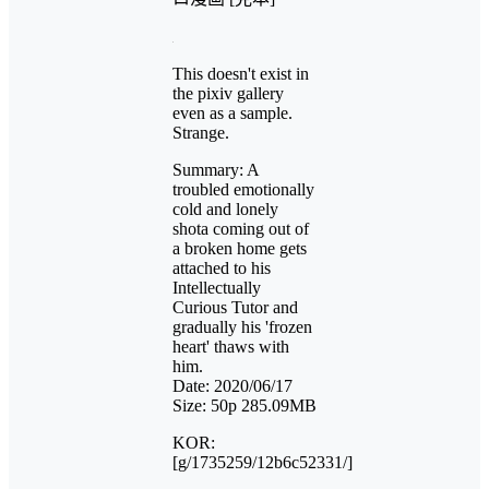
This doesn't exist in
the pixiv gallery
even as a sample.
Strange.
Summary: A
troubled emotionally
cold and lonely
shota coming out of
a broken home gets
attached to his
Intellectually
Curious Tutor and
gradually his 'frozen
heart' thaws with
him.
Date: 2020/06/17
Size: 50p 285.09MB
KOR:
[g/1735259/12b6c52331/]