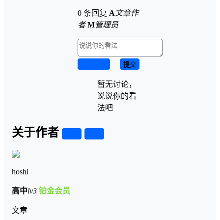
0 条回复
A
文章作
者
M
管理员
取消回复
提交
暂无讨论，
说说你的看
法吧
关于作者
关注
私信
hoshi
高中
lv3
铂金会员
文章