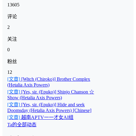
13605
评论
2
关注
0
粉丝
12
[文章]
[Witch (Chiroko)] Brother Complex
(Hetalia Axis Powers)
[文章]
[Yes, sir. (Epuko)] Shinjo Chanson ☆
Show (Hetalia Axis Powers)
[文章]
[Yes, sir. (Epuko)] Hide and seek
Doomsday (Hetalia Axis Powers) [Chinese]
[文章]
越南APTV一一才女AI组
Ta的全部动态