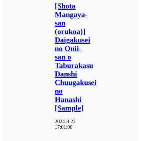
[Shota
Mangaya-
san
(orukoa)]
Daigakusei
no Onii-
san o
Taburakasu
Danshi
Chuugakusei
no
Hanashi
[Sample]
2024-8-23
17:01:00