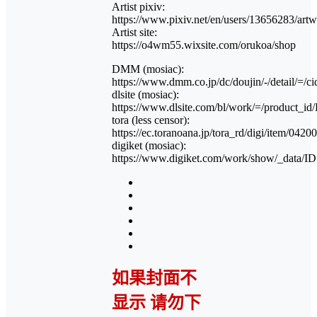
Artist pixiv:
https://www.pixiv.net/en/users/13656283/art
Artist site:
https://o4wm55.wixsite.com/orukoa/shop
DMM (mosiac):
https://www.dmm.co.jp/dc/doujin/-/detail/=/
dlsite (mosiac):
https://www.dlsite.com/bl/work/=/product_id
tora (less censor):
https://ec.toranoana.jp/tora_rd/digi/item/042
digiket (mosiac):
https://www.digiket.com/work/show/_data/
如果封面不
显示 请勿下