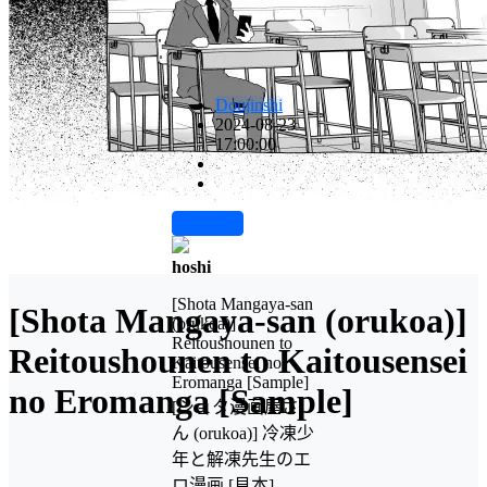
Doujinshi
2024-08-23
17:00:00
前往下载
hoshi
[Shota Mangaya-san
[Shota Mangaya-san (orukoa)]
(orukoa)]
Reitoushounen to
Reitoushounen to Kaitousensei
Kaitousensei no
Eromanga [Sample]
no Eromanga [Sample]
[ショタ漫画屋さ
ん (orukoa)] 冷凍少
年と解凍先生のエ
ロ漫画 [見本]