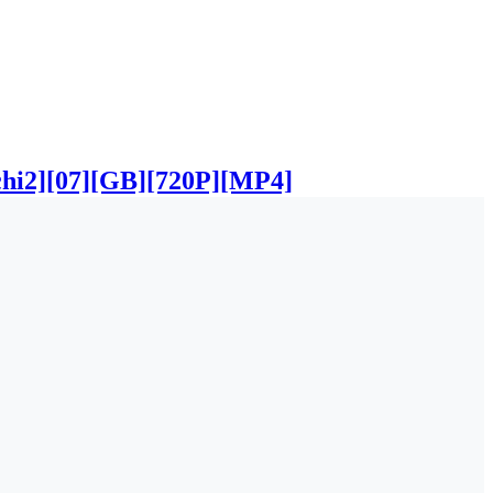
7][GB][720P][MP4]