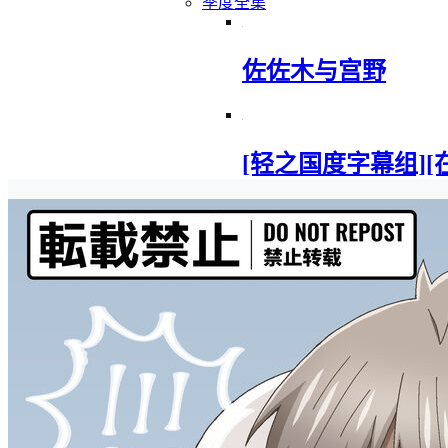
季度全集
佐佐木与宫野
[轻之国度字幕组][在地