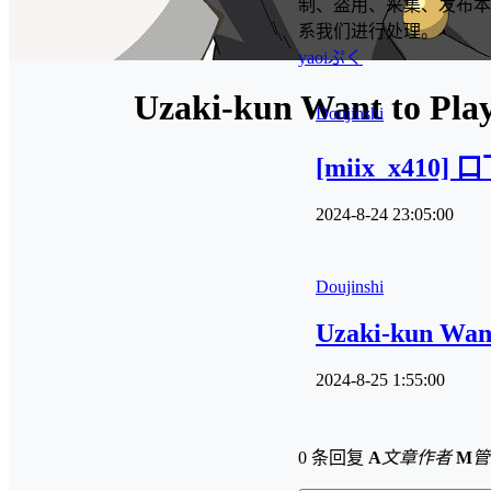
制、盗用、采集、发布本
系我们进行处理。
yaoi
ぷく
Uzaki-kun Want to Pla
Doujinshi
[miix_x410
2024-8-24 23:05:00
Doujinshi
Uzaki-kun Want
2024-8-25 1:55:00
0 条回复
A
文章作者
M
管