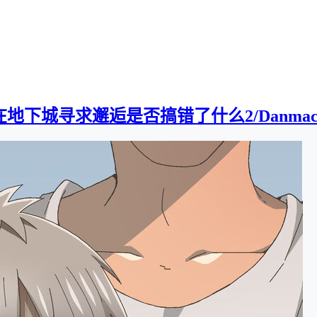
下城寻求邂逅是否搞错了什么2/Danmachi2][0