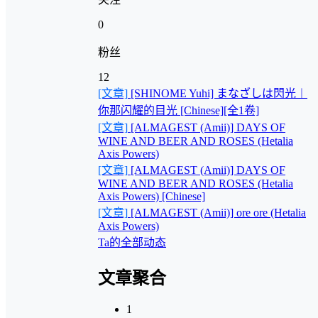
0
粉丝
12
[文章]
[SHINOME Yuhi] まなざしは閃光︱
你那闪耀的目光 [Chinese][全1卷]
[文章]
[ALMAGEST (Amii)] DAYS OF
WINE AND BEER AND ROSES (Hetalia
Axis Powers)
[文章]
[ALMAGEST (Amii)] DAYS OF
WINE AND BEER AND ROSES (Hetalia
Axis Powers) [Chinese]
[文章]
[ALMAGEST (Amii)] ore ore (Hetalia
Axis Powers)
Ta的全部动态
文章聚合
1