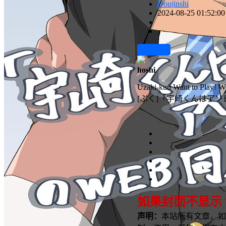
Doujinshi
2024-08-25 01:52:00
前往下载
hoshi
Uzaki-kun Want to Play! W
[ぷく]「宇崎くんはアソ
如果封面不显示
声明：
本站所有文章，如