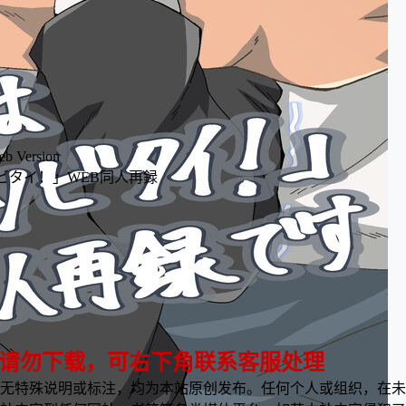
eb Version
ビタイ！」WEB同人再録
 请勿下载，可右下角联系客服处理
无特殊说明或标注，均为本站原创发布。任何个人或组织，在未