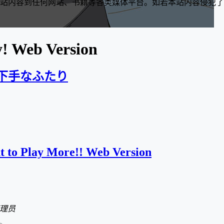
站内容到任何网站、书籍等各类媒体平台。如若本站内容侵犯了
y! Web Version
] 口下手なふたり
 to Play More!! Web Version
理员