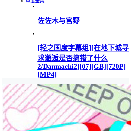
季度全集
佐佐木与宫野
[轻之国度字幕组][在地下城寻
求邂逅是否搞错了什么
2/Danmachi2][07][GB][720P]
[MP4]