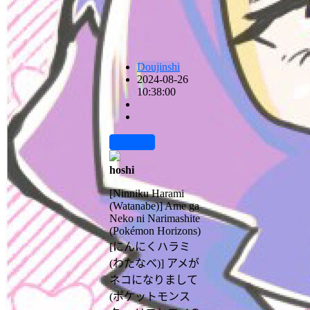
Doujinshi
2024-08-26
10:38:00
前往下载
hoshi
[Ninniku Harami
(Watanabe)] Ame ga
Neko ni Narimashite
(Pokémon Horizons)
[にんにくハラミ
(わたなべ)] アメが
ネコになりまして
(ポケットモンス