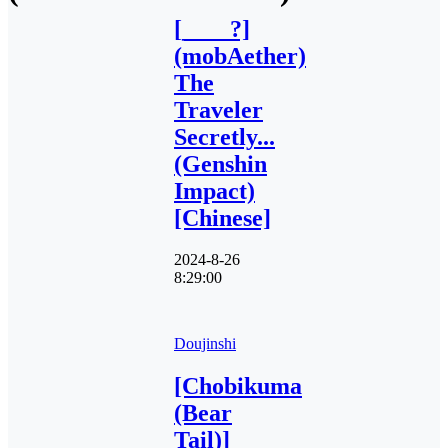
[____?]
(mobAether)
The
Traveler
Secretly...
(Genshin
Impact)
[Chinese]
2024-8-26
8:29:00
Doujinshi
[Chobikuma
(Bear
Tail)]