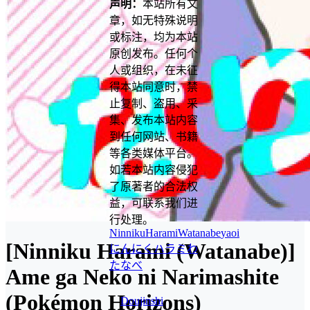
声明：
本站所有文
章，如无特殊说明
或标注，均为本站
原创发布。任何个
人或组织，在未征
得本站同意时，禁
止复制、盗用、采
集、发布本站内容
到任何网站、书籍
等各类媒体平台。
如若本站内容侵犯
了原著者的合法权
益，可联系我们进
行处理。
NinnikuHarami
Watanabe
yaoi
[Ninniku Harami (Watanabe)]
にんにくハラミ
わ
たなべ
Ame ga Neko ni Narimashite
(Pokémon Horizons)
Doujinshi