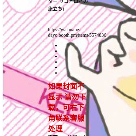
ター リコとロイの
旅立ち)
https://watanabe-
dayo.booth.pm/items/5574836
如果封面不
显示 请勿下
载，可右下
角联系客服
处理