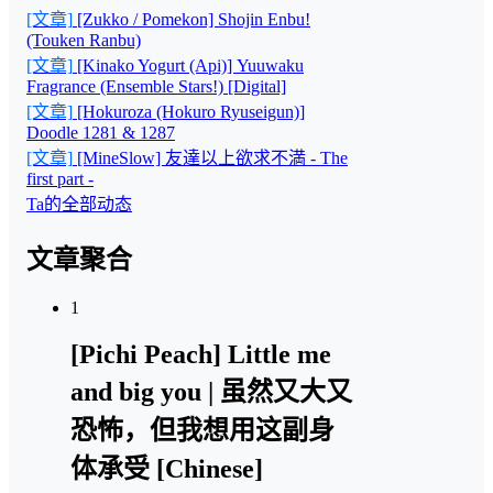
[文章]
[Zukko / Pomekon] Shojin Enbu!
(Touken Ranbu)
[文章]
[Kinako Yogurt (Api)] Yuuwaku
Fragrance (Ensemble Stars!) [Digital]
[文章]
[Hokuroza (Hokuro Ryuseigun)]
Doodle 1281 & 1287
[文章]
[MineSlow] 友達以上欲求不満 - The
first part -
Ta的全部动态
文章聚合
1
[Pichi Peach] Little me
and big you | 虽然又大又
恐怖，但我想用这副身
体承受 [Chinese]