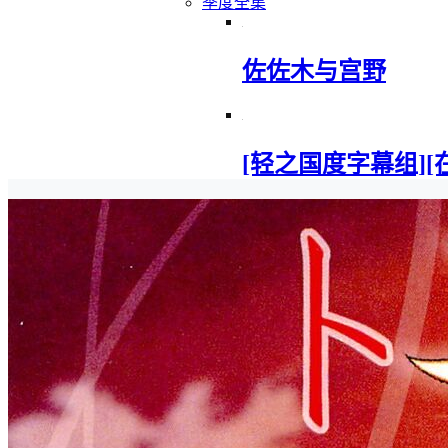
季度全集
佐佐木与宫野
[轻之国度字幕组][在地