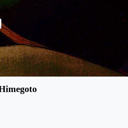
理员
的看法吧
 Himegoto