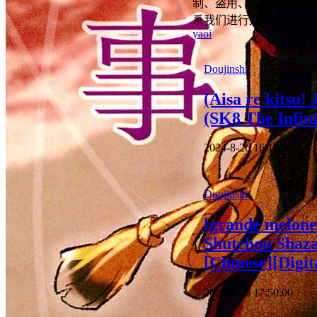
制、盗用、采集、发布本
系我们进行处理。
yaoi
Doujinshi
(Aisa re kitsu!
(SK8 The Infini
2024-8-26 16:15:00
Doujinshi
[grande melone
Shutchou Shaza
[Chinese][Digit
2024-8-26 17:50:00