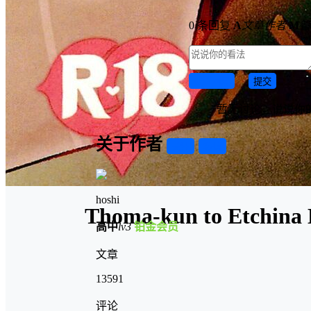
0 条回复
A
文章作者
M
管
取消回复
提交
暂无讨论，说说你
关于作者
关注
私信
hoshi
Thoma-kun to Etchina
高中
lv3
铂金会员
文章
13591
评论