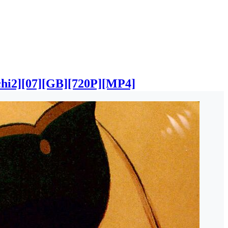
7][GB][720P][MP4]