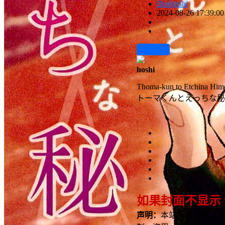
Doujinshi
2024-08-26 17:39:00
前往下载
hoshi
Thoma-kun to Etchina Him
トーマくんとえっちな秘
如果封面不显示
声明：
本站所有文章，如