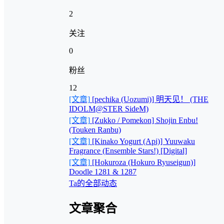
2
关注
0
粉丝
12
[文章]
[pechika (Uozumi)] 明天见！ (THE
IDOLM@STER SideM)
[文章]
[Zukko / Pomekon] Shojin Enbu!
(Touken Ranbu)
[文章]
[Kinako Yogurt (Api)] Yuuwaku
Fragrance (Ensemble Stars!) [Digital]
[文章]
[Hokuroza (Hokuro Ryuseigun)]
Doodle 1281 & 1287
Ta的全部动态
文章聚合