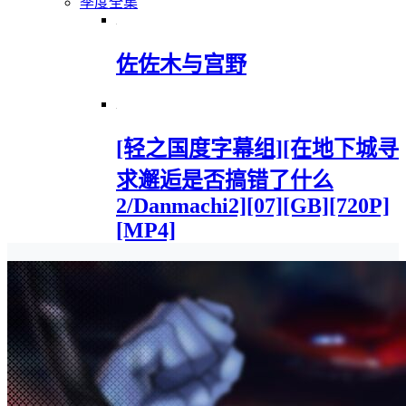
季度全集
佐佐木与宫野
[轻之国度字幕组][在地下城寻
求邂逅是否搞错了什么
2/Danmachi2][07][GB][720P]
[MP4]