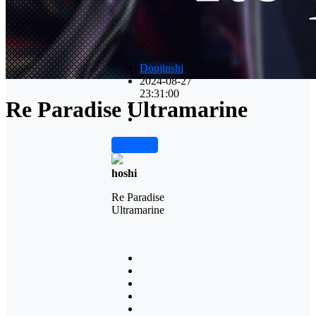
Doujinshi
2024-08-27
23:31:00
Re Paradise Ultramarine
前往下载
hoshi
Re Paradise
Ultramarine