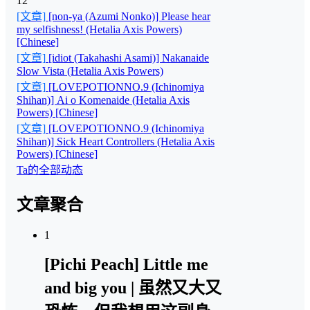
12
[文章]
[non-ya (Azumi Nonko)] Please hear
my selfishness! (Hetalia Axis Powers)
[Chinese]
[文章]
[idiot (Takahashi Asami)] Nakanaide
Slow Vista (Hetalia Axis Powers)
[文章]
[LOVEPOTIONNO.9 (Ichinomiya
Shihan)] Ai o Komenaide (Hetalia Axis
Powers) [Chinese]
[文章]
[LOVEPOTIONNO.9 (Ichinomiya
Shihan)] Sick Heart Controllers (Hetalia Axis
Powers) [Chinese]
Ta的全部动态
文章聚合
1
[Pichi Peach] Little me
and big you | 虽然又大又