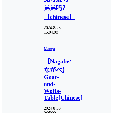
弟弟吗？
【chinese】
2024-8-28
15:04:00
Manga
【Nagabe/
ながべ】
Goat-
and-
Wolfs-
Table[Chinese]
2024-8-30
0:05:00