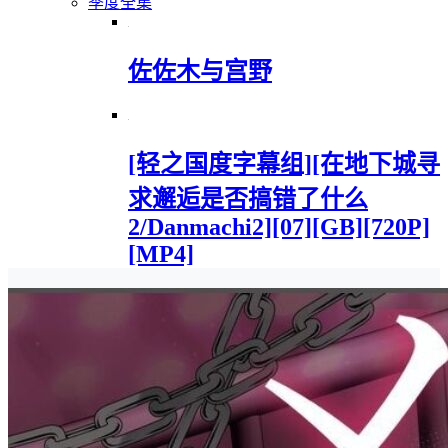
季度全集
佐佐木与宫野
[轻之国度字幕组][在地下城寻
求邂逅是否搞错了什么
2/Danmachi2][07][GB][720P]
[MP4]