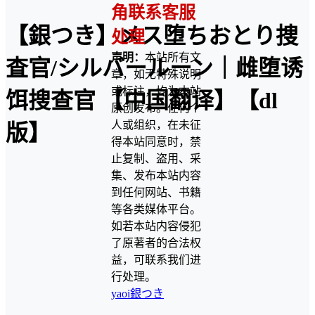
角联系客服
【銀つき】メス堕ちおとり捜
处理
声明：
本站所有文
査官/シルバールーン｜雌堕诱
章，如无特殊说明
或标注，均为本站
饵搜查官 【中国翻译】【dl
原创发布。任何个
人或组织，在未征
版】
得本站同意时，禁
止复制、盗用、采
集、发布本站内容
到任何网站、书籍
等各类媒体平台。
如若本站内容侵犯
了原著者的合法权
益，可联系我们进
行处理。
yaoi
銀つき