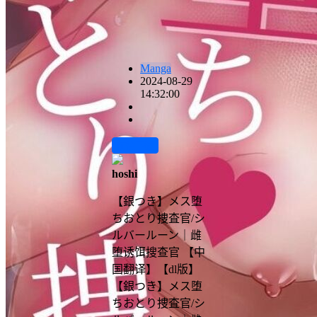
Manga
2024-08-29
14:32:00
前往下载
hoshi
【銀つき】メス堕
ちおとり捜査官/シ
ルバールーン｜雌
堕诱饵搜查官 【中
国翻译】【dl版】
【銀つき】メス堕
ちおとり捜査官/シ