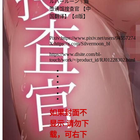
ルバールーン｜雌
堕诱饵搜查官 【中
国翻译】【dl版】
Pixiv:https://www.pixiv.net/users/94557274
X:https://x.com/Silvermoon_bl
https://www.dlsite.com/bl-
touch/work/=/product_id/RJ01228302.html
如果封面不
显示 请勿下
载，可右下