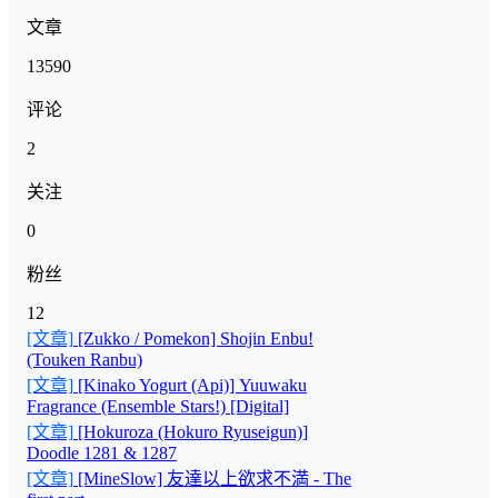
文章
13590
评论
2
关注
0
粉丝
12
[文章]
[Zukko / Pomekon] Shojin Enbu!
(Touken Ranbu)
[文章]
[Kinako Yogurt (Api)] Yuuwaku
Fragrance (Ensemble Stars!) [Digital]
[文章]
[Hokuroza (Hokuro Ryuseigun)]
Doodle 1281 & 1287
[文章]
[MineSlow] 友達以上欲求不満 - The