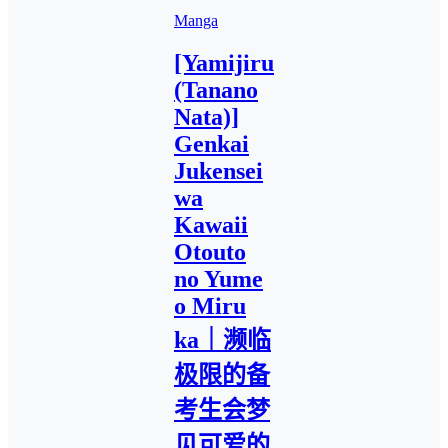
Manga
[Yamijiru
(Tanano
Nata)]
Genkai
Jukensei
wa
Kawaii
Otouto
no Yume
o Miru
ka｜濒临
极限的备
考生会梦
见可爱的