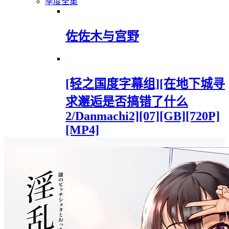
季度全集
佐佐木与宫野
[轻之国度字幕组][在地下城寻
求邂逅是否搞错了什么
2/Danmachi2][07][GB][720P]
[MP4]