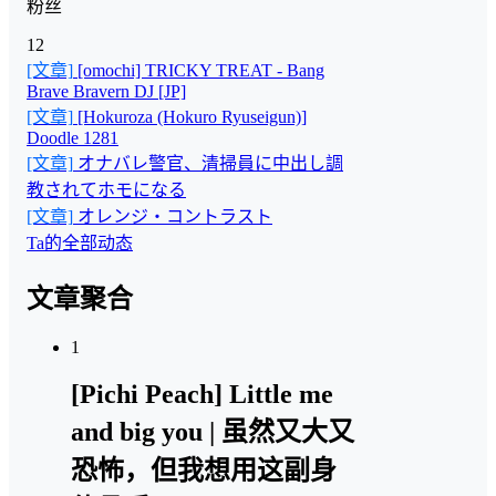
粉丝
12
[文章]
[omochi] TRICKY TREAT - Bang
Brave Bravern DJ [JP]
[文章]
[Hokuroza (Hokuro Ryuseigun)]
Doodle 1281
[文章]
オナバレ警官、清掃員に中出し調
教されてホモになる
[文章]
オレンジ・コントラスト
Ta的全部动态
文章聚合
1
[Pichi Peach] Little me
and big you | 虽然又大又
恐怖，但我想用这副身