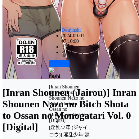
Doujinshi
2024-09-01
07:10:00
前往下载
hoshi
[Inran Shounen
[Inran Shounen (Jairou)] Inran
(Jairou)] Inran
Shounen Nazo no
Shounen Nazo no Bitch Shota
Bitch Shota to
Ossan no
to Ossan no Monogatari Vol. 0
Monogatari Vol. 0
[Digital]
[Digital]
[淫乱少年 (ジャイ
ロウ)] 淫乱少年 謎