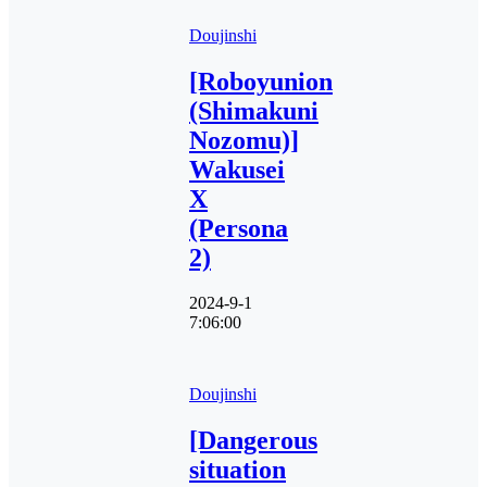
Doujinshi
[Roboyunion
(Shimakuni
Nozomu)]
Wakusei
X
(Persona
2)
2024-9-1
7:06:00
Doujinshi
[Dangerous
situation