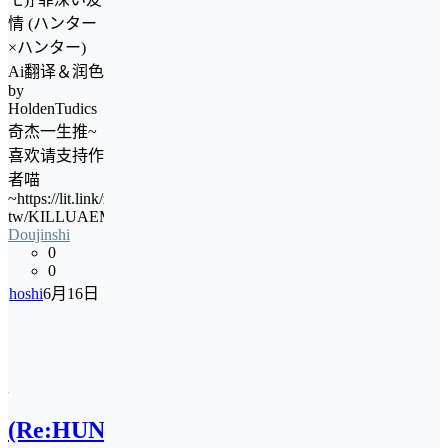
情 (ハンター
×ハンター)
Ai翻译＆润色
by
HoldenTudics
奇杰一生推~
喜欢请支持作
者喵
~https://lit.link/zh-
tw/KILLUAEMO
Doujinshi
0
0
hoshi
6月16日
(Re:HUNTER