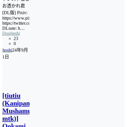
お憑かれ君
[DL版] Pixiv:
https://www.pixiv.net/users/33486275Twitter:
https://twitter.com/kanipankoBLPurchase-
DLsute: h…
Doujinshi
23
0
hoshi
24年9月
1日
[tiutiu
(Kanipan
Mushamusha,
mtk)]
Ookami