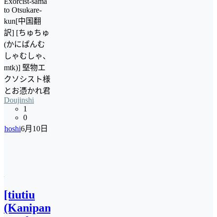
Exorcist-sama
to Otsukare-
kun[中国翻
訳] [ちゅちゅ
(かにぱんむ
しゃむしゃ、
mtk)] 堅物エ
クソシスト様
とお憑かれ君
Doujinshi
1
0
hoshi
6月10日
[tiutiu
(Kanipan