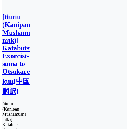
[tiutiu
(Kanipan
Mushamusha,
mtk)]
Katabutsu
Exorcist-
sama to
Otsukare-
kun[中国
翻訳]
[tiutiu
(Kanipan
Mushamusha,
mtk)]
Katabutsu