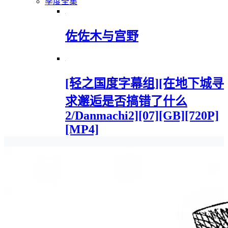
季度全集
佐佐木与宫野
[轻之国度字幕组][在地下城寻
求邂逅是否搞错了什么
2/Danmachi2][07][GB][720P]
[MP4]