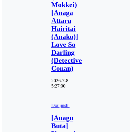
Mokkei)
[Anaga
Attara
Hairitai
(Anako)]
Love So
Darling
(Detective
Conan)
2026-7-8
5:27:00
Doujinshi
[Auagu
Buta]