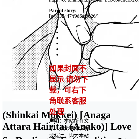
Parent story:
[g/4037447/f9d6af0626/]
如果封面不
显示 请勿下
载，可右下
角联系客服
处理
(Shinkai Mokkei) [Anaga
声明：
本站所有文
Attara Hairitai (Anako)] Love
章，如无特殊说明
或标注，均为本站