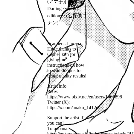
(アナ子)] Love So
Darling ～Extra
edition～ (名探偵コ
ナン)
Scanner: -Lumina-
Huge thanks to
Cipher-kun for
giving me
instructions on how
to scan doujins for
better quality results!
Artist info
Pixiv:
https://www.pixiv.net/en/users/1466898
Twitter (X):
https://x.com/anako_1412dc
Support the artist if
you can!
Toranoana:
https://ec.toranoana.jp/joshi_r/ec/cot/circ