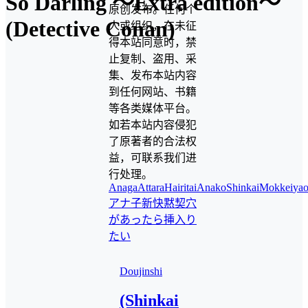
So Darling ～Extra edition～
原创发布。任何个
(Detective Conan)
人或组织，在未征
得本站同意时，禁
止复制、盗用、采
集、发布本站内容
到任何网站、书籍
等各类媒体平台。
如若本站内容侵犯
了原著者的合法权
益，可联系我们进
行处理。
AnagaAttaraHairitai
Anako
ShinkaiMokkei
yao
アナ子
新快黙契
穴
があったら挿入り
たい
Doujinshi
(Shinkai