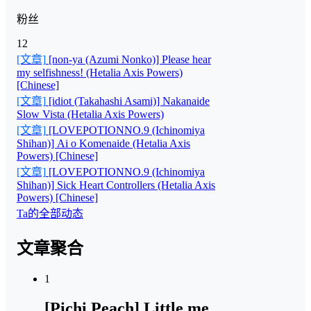
粉丝
12
[文章]
[non-ya (Azumi Nonko)] Please hear
my selfishness! (Hetalia Axis Powers)
[Chinese]
[文章]
[idiot (Takahashi Asami)] Nakanaide
Slow Vista (Hetalia Axis Powers)
[文章]
[LOVEPOTIONNO.9 (Ichinomiya
Shihan)] Ai o Komenaide (Hetalia Axis
Powers) [Chinese]
[文章]
[LOVEPOTIONNO.9 (Ichinomiya
Shihan)] Sick Heart Controllers (Hetalia Axis
Powers) [Chinese]
Ta的全部动态
文章聚合
1
[Pichi Peach] Little me