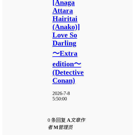
[Anaga
Attara
Hairitai
(Anako)]
Love So
Darling
～Extra
edition～
(Detective
Conan)
2026-7-8
5:50:00
0 条回复
A
文章作
者
M
管理员