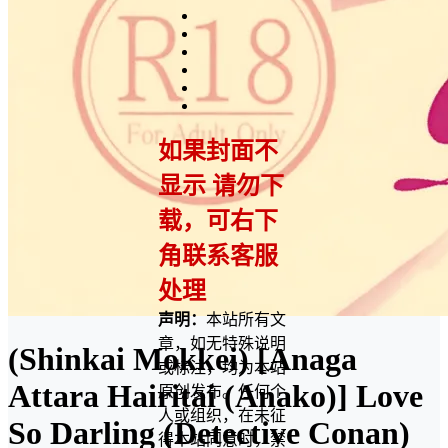
如果封面不
显示 请勿下
载，可右下
角联系客服
处理
声明：
本站所有文
章，如无特殊说明
(Shinkai Mokkei) [Anaga
或标注，均为本站
Attara Hairitai (Anako)] Love
原创发布。任何个
人或组织，在未征
So Darling (Detective Conan)
得本站同意时，禁