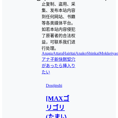
止复制、盗用、采
集、发布本站内容
到任何网站、书籍
等各类媒体平台。
如若本站内容侵犯
了原著者的合法权
益，可联系我们进
行处理。
AnagaAttaraHairitai
Anako
ShinkaiMokkei
yao
アナ子
新快黙契
穴
があったら挿入り
たい
Doujinshi
[MAXゴ
リゴリ
(たまい