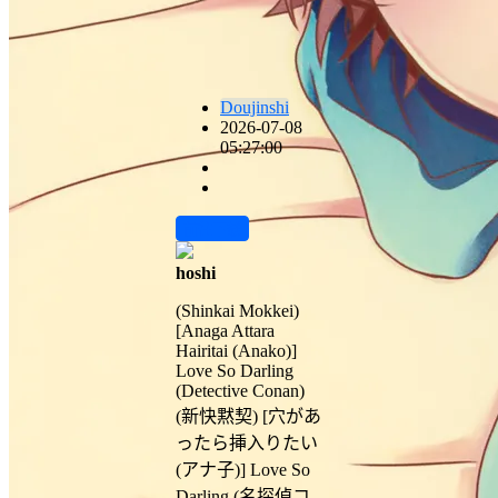
Doujinshi
2026-07-08
05:27:00
前往下载
hoshi
(Shinkai Mokkei)
[Anaga Attara
Hairitai (Anako)]
Love So Darling
(Detective Conan)
(新快黙契) [穴があ
ったら挿入りたい
(アナ子)] Love So
Darling (名探偵コ