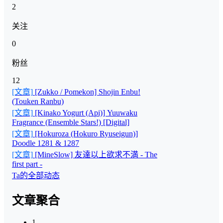
2
关注
0
粉丝
12
[文章]
[Zukko / Pomekon] Shojin Enbu!
(Touken Ranbu)
[文章]
[Kinako Yogurt (Api)] Yuuwaku
Fragrance (Ensemble Stars!) [Digital]
[文章]
[Hokuroza (Hokuro Ryuseigun)]
Doodle 1281 & 1287
[文章]
[MineSlow] 友達以上欲求不満 - The
first part -
Ta的全部动态
文章聚合
1