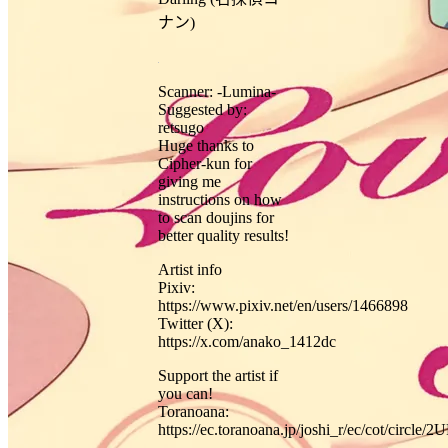
ナン)
Scanner: -Lumina-
Suggested by:
retsugo
Huge thanks to
Cipher-kun for
giving me
instructions on how
to scan doujins for
better quality results!
Artist info
Pixiv:
https://www.pixiv.net/en/users/1466898
Twitter (X):
https://x.com/anako_1412dc
Support the artist if
you can!
Toranoana:
https://ec.toranoana.jp/joshi_r/ec/cot/circ