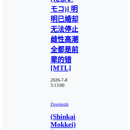
モコ)] 明
明已婚却
无法停止
雌性高潮
全都是前
辈的错
[MTL]
2026-7-8
5:13:00
Doujinshi
(Shinkai
Mokkei)