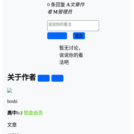
0 条回复
A
文章作
者
M
管理员
取消回复
提交
暂无讨论，
说说你的看
法吧
关于作者
关注
私信
hoshi
高中
lv3
铂金会员
文章