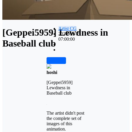
Artist CG
[Geppei5959] Lewdness in
2024-08-15
07:00:00
Baseball club
前往下载
hoshi
[Geppei5959]
Lewdness in
Baseball club
The artist didn't post
the complete set of
images of this
animation.