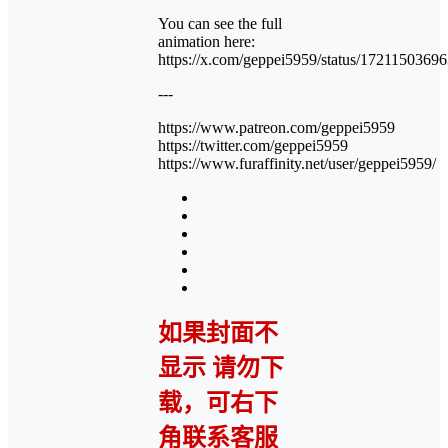
You can see the full
animation here:
https://x.com/geppei5959/status/172115036
---
https://www.patreon.com/geppei5959
https://twitter.com/geppei5959
https://www.furaffinity.net/user/geppei5959/
如果封面不
显示 请勿下
载，可右下
角联系客服