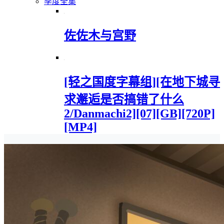
季度全集
佐佐木与宫野
[轻之国度字幕组][在地下城寻
求邂逅是否搞错了什么
2/Danmachi2][07][GB][720P]
[MP4]