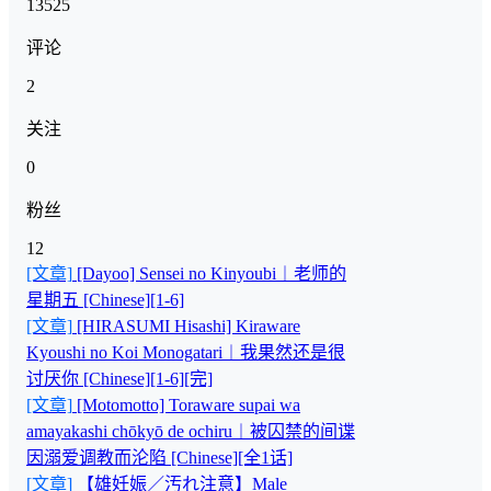
13525
评论
2
关注
0
粉丝
12
[文章]
[Dayoo] Sensei no Kinyoubi︱老师的
星期五 [Chinese][1-6]
[文章]
[HIRASUMI Hisashi] Kiraware
Kyoushi no Koi Monogatari︱我果然还是很
讨厌你 [Chinese][1-6][完]
[文章]
[Motomotto] Toraware supai wa
amayakashi chōkyō de ochiru︱被囚禁的间谍
因溺爱调教而沦陷 [Chinese][全1话]
[文章]
【雄妊娠／汚れ注意】Male