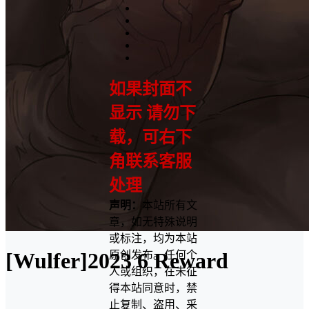
如果封面不
显示 请勿下
载，可右下
角联系客服
处理
声明：
本站所有文
章，如无特殊说明
或标注，均为本站
[Wulfer]2023 6 Reward
原创发布。任何个
人或组织，在未征
得本站同意时，禁
止复制、盗用、采