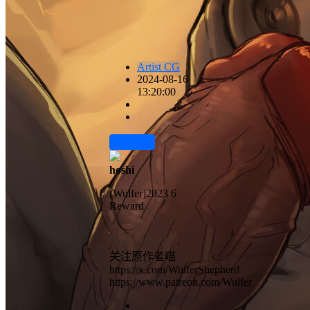
Artist CG
2024-08-16
13:20:00
前往下载
hoshi
[Wulfer]2023 6
Reward
关注原作者喵
https://x.com/WulferShepherd
https://www.patreon.com/Wulfer