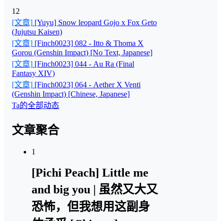
12
[文章]
[Yuyu] Snow leopard Gojo x Fox Geto
(Jujutsu Kaisen)
[文章]
[Finch0023] 082 - Itto & Thoma X
Gorou (Genshin Impact) [No Text, Japanese]
[文章]
[Finch0023] 044 - Au Ra (Final
Fantasy XIV)
[文章]
[Finch0023] 064 - Aether X Venti
(Genshin Impact) [Chinese, Japanese]
Ta的全部动态
文章聚合
1
[Pichi Peach] Little me
and big you | 虽然又大又
恐怖，但我想用这副身