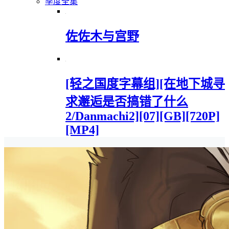
季度全集
佐佐木与宫野
[轻之国度字幕组][在地下城寻
求邂逅是否搞错了什么
2/Danmachi2][07][GB][720P]
[MP4]